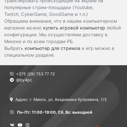
транслировать происходящее на экране на
популярные стрим-площадки (Youtube,
Twitch, CyberGame, GoodGame и т.п.)
Обращаем внимание, что в нашем компьютерном
магазине можно
купить игровой компьютер
любой
конфигурации. Мы осуществляем доставку в
Минске и по всем городам РБ.
Выбрать
компьютер для стримов
и игр можно в
специальном разделе.
+375 (29) 753 77 72
@by4pc
Адрес: г. Минск, ул. Академика Купревича, 1/3
Пн-Пт: 11:00-19:00, Сб, Вс: выходной