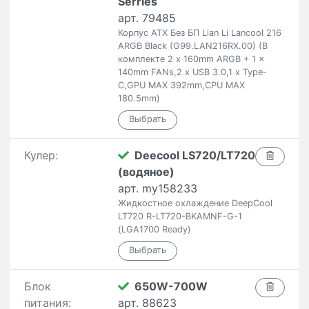
Serries
арт. 79485
Корпус ATX Без БП Lian Li Lancool 216
ARGB Black (G99.LAN216RX.00) (В
комплекте 2 x 160mm ARGB + 1 x
140mm FANs,2 x USB 3.0,1 x Type-
C,GPU MAX 392mm,CPU MAX
180.5mm)
Кулер:
Deecool LS720/LT720
(водяное)
арт. my158233
Жидкостное охлаждение DeepCool
LT720 R-LT720-BKAMNF-G-1
(LGA1700 Ready)
Блок
650W-700W
питания:
арт. 88623