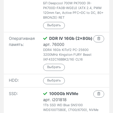
БП Deepcool 700W PK700D (R-
PK700D-FA0B-WGEU) (ATX 2.4, PWM
120mm fan, Active PFC+DC to DC, 80+
BRONZE) RET
Оперативная
DDR IV 16Gb (2x8Gb)
память:
арт. 76000
DDR4 16Gb KiTof2 PC-25600
3200MHz Kingston FURY Beast
(KF432C16BBK2/16) CL16
HDD:
SSD:
1000Gb NVMe
арт. i201818
1Tb SSD WD Blue SN5100
WDS100T5B0E, (7100/6700), NVMe