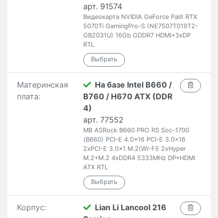
арт. 91574
Видеокарта NVIDIA GeForce Palit RTX
5070Ti GamingPro-S (NE7507T019T2-
GB2031U) 16Gb GDDR7 HDMI+3xDP
RTL
Материнская
На базе Intel B660 /
плата:
B760 / H670 ATX (DDR
4)
арт. 77552
MB ASRock B660 PRO RS Soc-1700
(B660) PCI-E 4.0x16 PCI-E 3.0x16
2xPCI-E 3.0x1 M.2(WI-FI) 2xHyper
M.2+M.2 4xDDR4 5333MHz DP+HDMI
ATX RTL
Корпус:
Lian Li Lancool 216