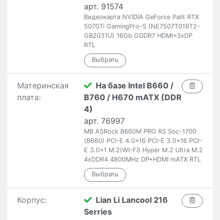
арт. 91574
Видеокарта NVIDIA GeForce Palit RTX
5070Ti GamingPro-S (NE7507T019T2-
GB2031U) 16Gb GDDR7 HDMI+3xDP
RTL
Материнская
На базе Intel B660 /
плата:
B760 / H670 mATX (DDR
4)
арт. 76997
MB ASRock B660M PRO RS Soc-1700
(B660) PCI-E 4.0x16 PCI-E 3.0x16 PCI-
E 3.0x1 M.2(WI-FI) Hyper M.2 Ultra M.2
4xDDR4 4800MHz DP+HDMI mATX RTL
Корпус:
Lian Li Lancool 216
Serries