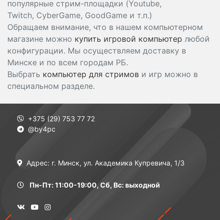
популярные стрим-площадки (Youtube,
Twitch, CyberGame, GoodGame и т.п.)
Обращаем внимание, что в нашем компьютерном
магазине можно
купить игровой компьютер
любой
конфигурации. Мы осуществляем доставку в
Минске и по всем городам РБ.
Выбрать
компьютер для стримов
и игр можно в
специальном разделе.
+375 (29) 753 77 72
@by4pc
Адрес: г. Минск, ул. Академика Купревича, 1/3
Пн-Пт: 11:00-19:00, Сб, Вс: выходной