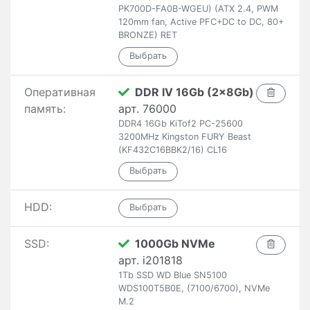
PK700D-FA0B-WGEU) (ATX 2.4, PWM
120mm fan, Active PFC+DC to DC, 80+
BRONZE) RET
Оперативная
DDR IV 16Gb (2x8Gb)
память:
арт. 76000
DDR4 16Gb KiTof2 PC-25600
3200MHz Kingston FURY Beast
(KF432C16BBK2/16) CL16
HDD:
SSD:
1000Gb NVMe
арт. i201818
1Tb SSD WD Blue SN5100
WDS100T5B0E, (7100/6700), NVMe
M.2