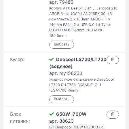
арт. 79485
Корпус ATX Без БП Lian Li Lancool 216
ARGB Black (G99.LAN216RX.00) (В
комплекте 2 x 160mm ARGB + 1 x
140mm FANs,2 x USB 3.0,1 x Type-
C,GPU MAX 392mm,CPU MAX
180.5mm)
Кулер:
Deecool LS720/LT720
(водяное)
арт. my158233
Жидкостное охлаждение DeepCool
LT720 R-LT720-BKAMNF-G-1
(LGA1700 Ready)
Блок
650W-700W
питания:
арт. 88623
БП Deepcool 700W PK700D (R-