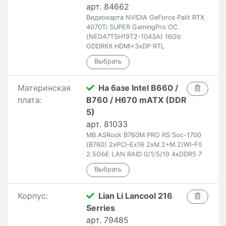
арт. 84662
Видеокарта NVIDIA GeForce Palit RTX
4070Ti SUPER GamingPro OC
(NED47TSH19T2-1043A) 16Gb
GDDR6X HDMI+3xDP RTL
Материнская
На базе Intel B660 /
плата:
B760 / H670 mATX (DDR
5)
арт. 81033
MB ASRock B760M PRO RS Soc-1700
(B760) 2xPCI-Ex16 2xM.2+M.2(WI-FI)
2.5GbE LAN RAID 0/1/5/10 4xDDR5 7
Корпус:
Lian Li Lancool 216
Serries
арт. 79485