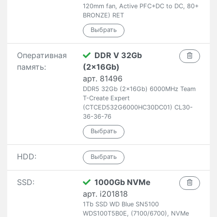
120mm fan, Active PFC+DC to DC, 80+
BRONZE) RET
Оперативная
DDR V 32Gb
память:
(2x16Gb)
арт. 81496
DDR5 32Gb (2x16Gb) 6000MHz Team
T-Create Expert
(CTCED532G6000HC30DC01) CL30-
36-36-76
HDD:
SSD:
1000Gb NVMe
арт. i201818
1Tb SSD WD Blue SN5100
WDS100T5B0E, (7100/6700), NVMe