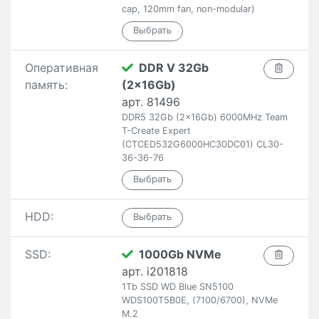
cap, 120mm fan, non-modular)
Оперативная
DDR V 32Gb
память:
(2x16Gb)
арт. 81496
DDR5 32Gb (2x16Gb) 6000MHz Team
T-Create Expert
(CTCED532G6000HC30DC01) CL30-
36-36-76
HDD:
SSD:
1000Gb NVMe
арт. i201818
1Tb SSD WD Blue SN5100
WDS100T5B0E, (7100/6700), NVMe
M.2