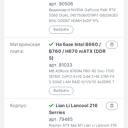
арт. 90506
Видеокарта NVIDIA GeForce Palit RTX
5060 DUAL (NE75060019P1-GB2063D)
8Gb GDDR7 HDMI+3xDP RTL
Материнская
На базе Intel B660 /
плата:
B760 / H670 mATX (DDR
5)
арт. 81033
MB ASRock B760M PRO RS Soc-1700
(B760) 2xPCI-Ex16 2xM.2+M.2(WI-FI)
2.5GbE LAN RAID 0/1/5/10 4xDDR5 7
Корпус:
Lian Li Lancool 216
Serries
арт. 79485
Корпус ATX Без БП Lian Li Lancool 216