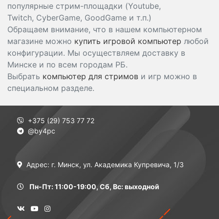
популярные стрим-площадки (Youtube,
Twitch, CyberGame, GoodGame и т.п.)
Обращаем внимание, что в нашем компьютерном
магазине можно
купить игровой компьютер
любой
конфигурации. Мы осуществляем доставку в
Минске и по всем городам РБ.
Выбрать
компьютер для стримов
и игр можно в
специальном разделе.
+375 (29) 753 77 72
@by4pc
Адрес: г. Минск, ул. Академика Купревича, 1/3
Пн-Пт: 11:00-19:00, Сб, Вс: выходной