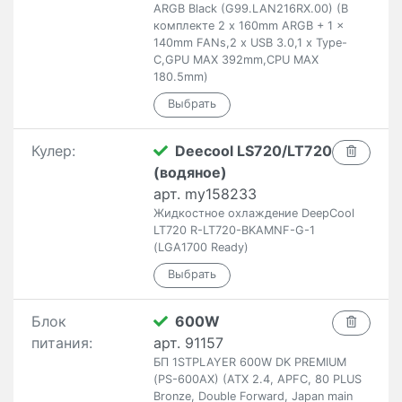
ARGB Black (G99.LAN216RX.00) (В
комплекте 2 x 160mm ARGB + 1 x
140mm FANs,2 x USB 3.0,1 x Type-
C,GPU MAX 392mm,CPU MAX
180.5mm)
Кулер:
Deecool LS720/LT720
(водяное)
арт. my158233
Жидкостное охлаждение DeepCool
LT720 R-LT720-BKAMNF-G-1
(LGA1700 Ready)
Блок
600W
питания:
арт. 91157
БП 1STPLAYER 600W DK PREMIUM
(PS-600AX) (ATX 2.4, APFC, 80 PLUS
Bronze, Double Forward, Japan main