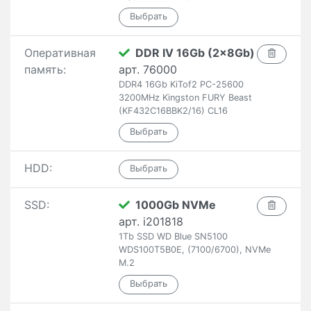
Оперативная
DDR IV 16Gb (2x8Gb)
память:
арт. 76000
DDR4 16Gb KiTof2 PC-25600
3200MHz Kingston FURY Beast
(KF432C16BBK2/16) CL16
HDD:
SSD:
1000Gb NVMe
арт. i201818
1Tb SSD WD Blue SN5100
WDS100T5B0E, (7100/6700), NVMe
M.2