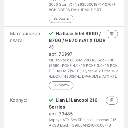
3050 StormX (NE63050018P1-1070F)
8Gb GDDR6 DVI+HDMI+DP RTL
Материнская
На базе Intel B660 /
плата:
B760 / H670 mATX (DDR
4)
арт. 76997
MB ASRock B660M PRO RS Soc-1700
(B660) PCI-E 4.0x16 PCI-E 3.0x16 PCI-
E 3.0x1 M.2(WI-FI) Hyper M.2 Ultra M.2
4xDDR4 4800MHz DP+HDMI mATX RTL
Корпус:
Lian Li Lancool 216
Serries
арт. 79485
Корпус ATX Без БП Lian Li Lancool 216
ARGB Black (G99.LAN216RX.00) (В