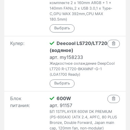
комплекте 2 x 160mm ARGB + 1 x
140mm FANs,2 x USB 3.0,1 x Type-
C,GPU MAX 392mm,CPU MAX
180.5mm)
Кулер:
Deecool LS720/LT720
(водяное)
арт. my158233
Жидкостное охлаждение DeepCool
LT720 R-LT720-BKAMNF-G-1
(LGA1700 Ready)
Блок
600W
питания:
арт. 91157
БП 1STPLAYER 600W DK PREMIUM
(PS-600AX) (ATX 2.4, APFC, 80 PLUS
Bronze, Double Forward, Japan main
cap, 120mm fan, non-modular)