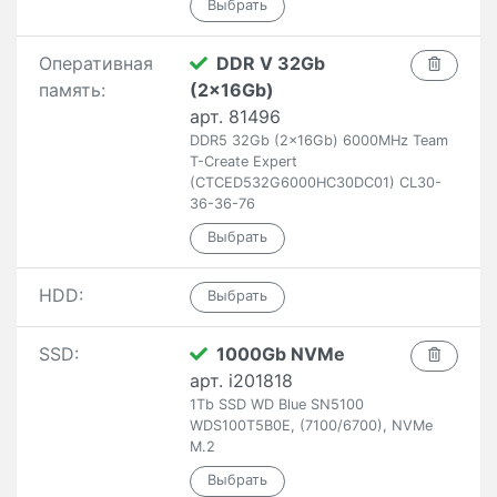
Оперативная
DDR V 32Gb
память:
(2x16Gb)
арт. 81496
DDR5 32Gb (2x16Gb) 6000MHz Team
T-Create Expert
(CTCED532G6000HC30DC01) CL30-
36-36-76
HDD:
SSD:
1000Gb NVMe
арт. i201818
1Tb SSD WD Blue SN5100
WDS100T5B0E, (7100/6700), NVMe
M.2