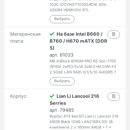
1030 (OCVNGT1030G4D4) 4Gb
GDDR4 HDMI+DVI RTL
Материнская
На базе Intel B660 /
плата:
B760 / H670 mATX (DDR
5)
арт. 81033
MB ASRock B760M PRO RS Soc-1700
(B760) 2xPCI-Ex16 2xM.2+M.2(WI-FI)
2.5GbE LAN RAID 0/1/5/10 4xDDR5 7
Корпус:
Lian Li Lancool 216
Serries
арт. 79485
Корпус ATX Без БП Lian Li Lancool 216
ARGB Black (G99.LAN216RX.00) (В
комплекте 2 x 160mm ARGB + 1 x