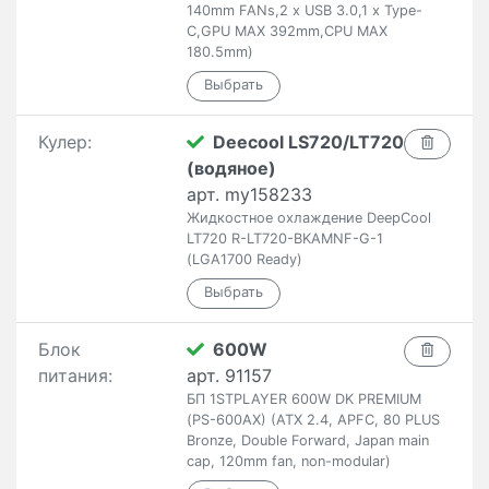
140mm FANs,2 x USB 3.0,1 x Type-
C,GPU MAX 392mm,CPU MAX
180.5mm)
Кулер:
Deecool LS720/LT720
(водяное)
арт. my158233
Жидкостное охлаждение DeepCool
LT720 R-LT720-BKAMNF-G-1
(LGA1700 Ready)
Блок
600W
питания:
арт. 91157
БП 1STPLAYER 600W DK PREMIUM
(PS-600AX) (ATX 2.4, APFC, 80 PLUS
Bronze, Double Forward, Japan main
cap, 120mm fan, non-modular)