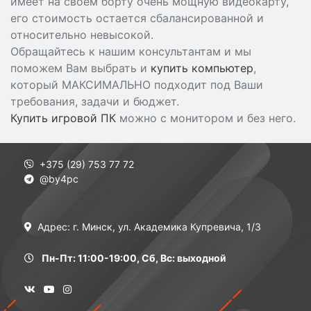
имеет на своем борту очень мощную видеокарту,
его стоимость остается сбалансированной и
относительно невысокой.
Обращайтесь к нашим консультантам и мы
поможем Вам выбрать и
купить компьютер
,
который МАКСИМАЛЬНО подходит под Ваши
требования, задачи и бюджет.
Купить игровой ПК
можно с монитором и без него.
+375 (29) 753 77 72
@by4pc
Адрес: г. Минск, ул. Академика Купревича, 1/3
Пн-Пт: 11:00-19:00, Сб, Вс: выходной