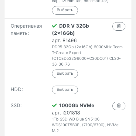
cap, 120mm fan, non-modular)
Оперативная
DDR V 32Gb
память:
(2x16Gb)
арт. 81496
DDR5 32Gb (2x16Gb) 6000MHz Team
T-Create Expert
(CTCED532G6000HC30DC01) CL30-
36-36-76
HDD:
SSD:
1000Gb NVMe
арт. i201818
1Tb SSD WD Blue SN5100
WDS100T5B0E, (7100/6700), NVMe
M.2