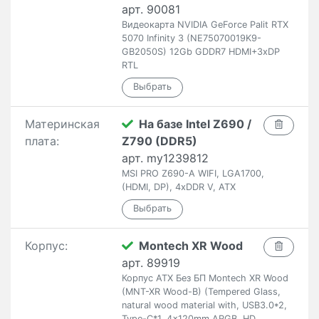
арт. 90081
Видеокарта NVIDIA GeForce Palit RTX
5070 Infinity 3 (NE75070019K9-
GB2050S) 12Gb GDDR7 HDMI+3xDP
RTL
Материнская
На базе Intel Z690 /
плата:
Z790 (DDR5)
арт. my1239812
MSI PRO Z690-A WIFI, LGA1700,
(HDMI, DP), 4xDDR V, ATX
Корпус:
Montech XR Wood
арт. 89919
Корпус ATX Без БП Montech XR Wood
(MNT-XR Wood-B) (Tempered Glass,
natural wood material with, USB3.0*2,
Type-C*1, 4x120mm ARGB, HD