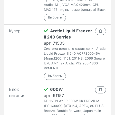
Audio+Mic, VGA MAX 420mm, CPU
MAX 175mm, пылевые фильтры) Black
Кулер:
Arctic Liquid Freezer
II 240 Serries
арт. 71505
Система водяного охлаждения Arctic
Liquid Freezer II 240 ACFRE00046A
(4пин,1200, 1151, 2011-3, 2066 Square
ILM, AM4, 2x Arctic P12,200–1800
RPM) RTL
Блок
600W
питания:
арт. 91157
БП 1STPLAYER 600W DK PREMIUM
(PS-600AX) (ATX 2.4, APFC, 80 PLUS
Bronze, Double Forward, Japan main