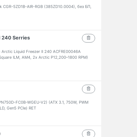
ck CGR-5ZD1B-AIR-RGB (385ZD10.0004), без БП,
I 240 Serries
rctic Liquid Freezer II 240 ACFRE00046A
 Square ILM, AM4, 2x Arctic P12,200–1800 RPM)
PN750D-FC0B-WGEU-V2) (ATX 3.1, 750W, PWM
LD, Gen5 PCIe) RET
)