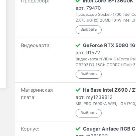
Процессор:
Intel Core i5-13600K
арт. 79470
Процессор Socket-1700 Intel C
2.6/3.9GHz) 20MB 181W Intel U
Видеокарта:
GeForce RTX 5080 1
арт. 91572
Видеокарта NVIDIA GeForce Pa
GB2031Y) 16Gb GDDR7 HDMI+3
Материнская
На базе Intel Z690 /
плата:
арт. my1239812
MSI PRO Z690-A WIFI, LGA1700,
Корпус:
Cougar Airface RGB