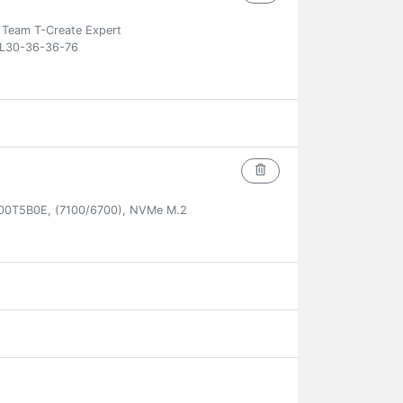
eam T-Create Expert
L30-36-36-76
00T5B0E, (7100/6700), NVMe M.2