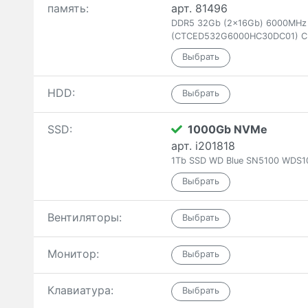
память:
арт. 81496
DDR5 32Gb (2x16Gb) 6000MHz T
(CTCED532G6000HC30DC01) C
HDD:
SSD:
1000Gb NVMe
арт. i201818
1Tb SSD WD Blue SN5100 WDS1
Вентиляторы:
Монитор:
Клавиатура: