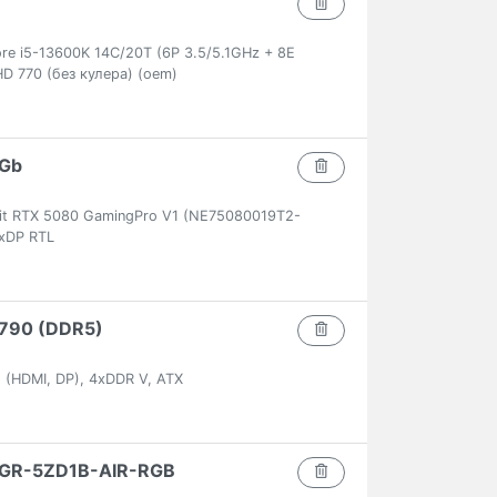
ore i5-13600K 14C/20T (6P 3.5/5.1GHz + 8E
HD 770 (без кулера) (oem)
6Gb
lit RTX 5080 GamingPro V1 (NE75080019T2-
xDP RTL
 Z790 (DDR5)
 (HDMI, DP), 4xDDR V, ATX
 CGR-5ZD1B-AIR-RGB