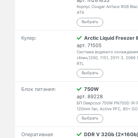
арт. m281833
Корпус Cougar Airface RGB Bla
ATX
Кулер:
Arctic Liquid Freezer I
арт. 71505
Система водяного охлаждения A
(4пин,1200, 1151, 2011-3, 2066
RTL
Блок питания:
750W
арт. 89228
БП Deepcool 750W PN750D (R-
120mm fan, Active PFC, 80+ GO
Оперативная
DDR V 32Gb (2x16Gb