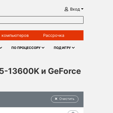
Вход
 компьютеров
Рассрочка
ПО ПРОЦЕССОРУ
ПОД ИГРУ
i5-13600K и GeForce
Очистить