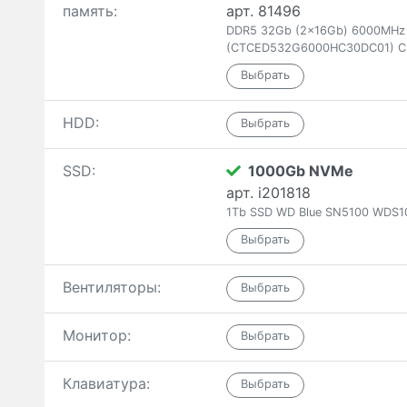
память:
арт. 81496
DDR5 32Gb (2x16Gb) 6000MHz T
(CTCED532G6000HC30DC01) C
HDD:
SSD:
1000Gb NVMe
арт. i201818
1Tb SSD WD Blue SN5100 WDS1
Вентиляторы:
Монитор:
Клавиатура: