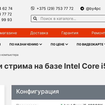
4 62 74
+375 (29) 753 77 72
@by4pc
3 77 72
1 99 93
магазине
Доставка
Гарантия
Ремонт
Ы
ПО НАЗНАЧЕНИЮ
ПО ЦЕНЕ
ПО ВИДЕОКАРТЕ
р компьютера
 стрима на базе Intel Core 
Конфигурация