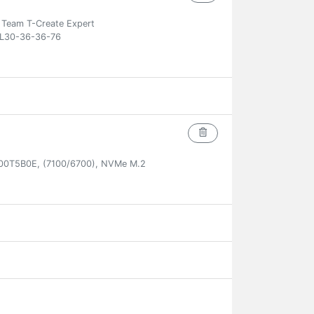
eam T-Create Expert
L30-36-36-76
00T5B0E, (7100/6700), NVMe M.2