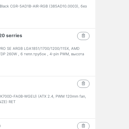
 Black CGR-5AD1B-AIR-RGB (385AD10.0003), без
0 serries
PRO SE ARGB LGA1851/1700/1200/115X, AMD
DP 260W , 6 тепл.трубок , 4-pin PWM, высота
PK700D-FA0B-WGEU) (ATX 2.4, PWM 120mm fan,
NZE) RET
)