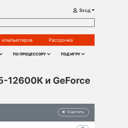
Вход
 компьютеров
Рассрочка
ПО ПРОЦЕССОРУ
ПОД ИГРУ
i5-12600K и GeForce
Очистить