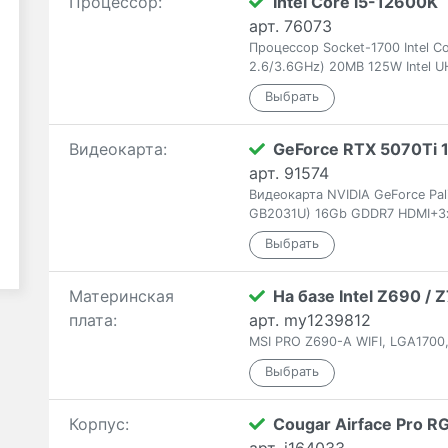
Процессор:
Intel Core i5-12600K
арт. 76073
Процессор Socket-1700 Intel C
2.6/3.6GHz) 20MB 125W Intel U
Видеокарта:
GeForce RTX 5070Ti 
арт. 91574
Видеокарта NVIDIA GeForce Pa
GB2031U) 16Gb GDDR7 HDMI+3
Материнская
На базе Intel Z690 /
плата:
арт. my1239812
MSI PRO Z690-A WIFI, LGA1700,
Корпус:
Cougar Airface Pro R