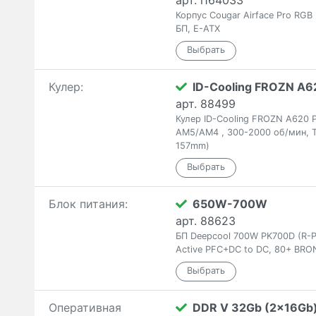
арт. i164033
Корпус Cougar Airface Pro RGB
БП, E-ATX
Кулер:
ID-Cooling FROZN A62
арт. 88499
Кулер ID-Cooling FROZN A620 
AM5/AM4 , 300-2000 об/мин, T
157mm)
Блок питания:
650W-700W
арт. 88623
БП Deepcool 700W PK700D (R-
Active PFC+DC to DC, 80+ BRO
Оперативная
DDR V 32Gb (2x16Gb