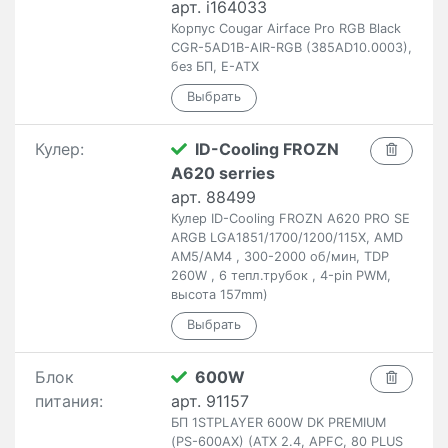
арт. i164033
Корпус Cougar Airface Pro RGB Black
CGR-5AD1B-AIR-RGB (385AD10.0003),
без БП, E-ATX
Кулер:
ID-Cooling FROZN
A620 serries
арт. 88499
Кулер ID-Cooling FROZN A620 PRO SE
ARGB LGA1851/1700/1200/115X, AMD
AM5/AM4 , 300-2000 об/мин, TDP
260W , 6 тепл.трубок , 4-pin PWM,
высота 157mm)
Блок
600W
питания:
арт. 91157
БП 1STPLAYER 600W DK PREMIUM
(PS-600AX) (ATX 2.4, APFC, 80 PLUS