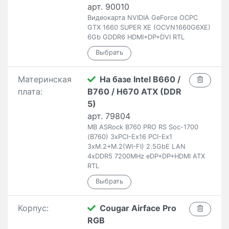
арт. 90010
Видеокарта NVIDIA GeForce OCPC
GTX 1660 SUPER XE (OCVN1660G6XE)
6Gb GDDR6 HDMI+DP+DVI RTL
Материнская
На базе Intel B660 /
плата:
B760 / H670 ATX (DDR
5)
арт. 79804
MB ASRock B760 PRO RS Soc-1700
(B760) 3xPCI-Ex16 PCI-Ex1
3xM.2+M.2(WI-FI) 2.5GbE LAN
4xDDR5 7200MHz eDP+DP+HDMI ATX
RTL
Корпус:
Cougar Airface Pro
RGB