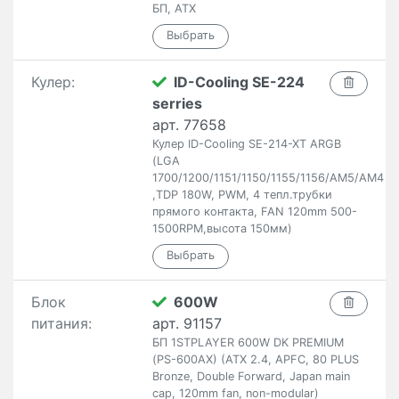
БП, ATX
Кулер:
ID-Cooling SE-224
serries
арт. 77658
Кулер ID-Cooling SE-214-XT ARGB
(LGA
1700/1200/1151/1150/1155/1156/AM5/AM4
,TDP 180W, PWM, 4 тепл.трубки
прямого контакта, FAN 120mm 500-
1500RPM,высота 150мм)
Блок
600W
питания:
арт. 91157
БП 1STPLAYER 600W DK PREMIUM
(PS-600AX) (ATX 2.4, APFC, 80 PLUS
Bronze, Double Forward, Japan main
cap, 120mm fan, non-modular)