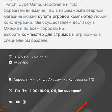
Twitch, CyberGame, GoodGame и т.п.)
Обращаем внимание, что в нашем компьютерном
магазине можно
купить игровой компьютер
любой
конфигурации. Мы осуществляем доставку в
Минске и по всем городам РБ.
Выбрать
компьютер для стримов
и игр можно в
специальном разделе.
+375 (29) 753 77 72
@by4pc
Адрес: г. Минск, ул. Академика Купревича, 1/3
Пн-Пт: 11:00-19:00, Сб, Вс: выходной