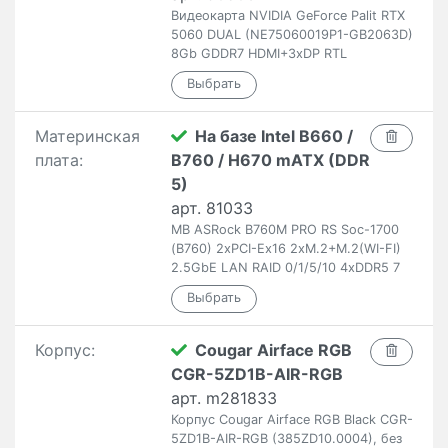
Видеокарта NVIDIA GeForce Palit RTX
5060 DUAL (NE75060019P1-GB2063D)
8Gb GDDR7 HDMI+3xDP RTL
Материнская
На базе Intel B660 /
плата:
B760 / H670 mATX (DDR
5)
арт. 81033
MB ASRock B760M PRO RS Soc-1700
(B760) 2xPCI-Ex16 2xM.2+M.2(WI-FI)
2.5GbE LAN RAID 0/1/5/10 4xDDR5 7
Корпус:
Cougar Airface RGB
CGR-5ZD1B-AIR-RGB
арт. m281833
Корпус Cougar Airface RGB Black CGR-
5ZD1B-AIR-RGB (385ZD10.0004), без