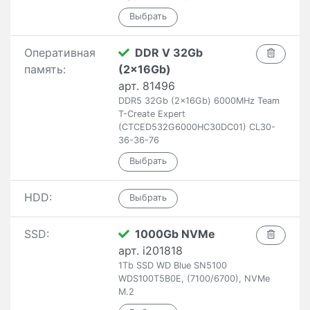
Оперативная
DDR V 32Gb
память:
(2x16Gb)
арт. 81496
DDR5 32Gb (2x16Gb) 6000MHz Team
T-Create Expert
(CTCED532G6000HC30DC01) CL30-
36-36-76
HDD:
SSD:
1000Gb NVMe
арт. i201818
1Tb SSD WD Blue SN5100
WDS100T5B0E, (7100/6700), NVMe
M.2