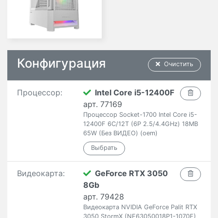
Конфигурация
Очистить
Процессор:
Intel Core i5-12400F
арт. 77169
Процессор Socket-1700 Intel Core i5-
12400F 6C/12T (6P 2.5/4.4GHz) 18MB
65W (Без ВИДЕО) (oem)
Видеокарта:
GeForce RTX 3050
8Gb
арт. 79428
Видеокарта NVIDIA GeForce Palit RTX
3050 StormX (NE63050018P1-1070F)