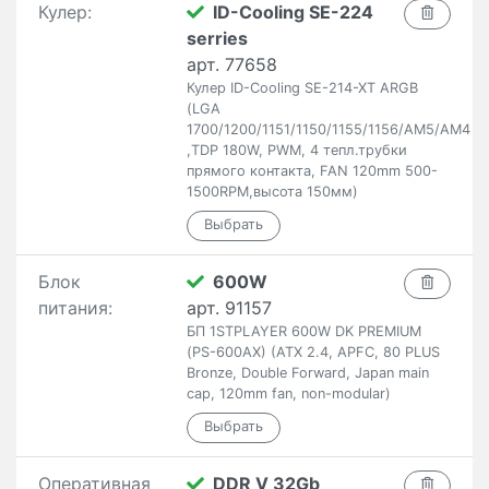
Кулер:
ID-Cooling SE-224
serries
арт. 77658
Кулер ID-Cooling SE-214-XT ARGB
(LGA
1700/1200/1151/1150/1155/1156/AM5/AM4
,TDP 180W, PWM, 4 тепл.трубки
прямого контакта, FAN 120mm 500-
1500RPM,высота 150мм)
Блок
600W
питания:
арт. 91157
БП 1STPLAYER 600W DK PREMIUM
(PS-600AX) (ATX 2.4, APFC, 80 PLUS
Bronze, Double Forward, Japan main
cap, 120mm fan, non-modular)
Оперативная
DDR V 32Gb