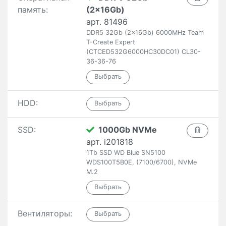
память:
(2x16Gb)
арт. 81496
DDR5 32Gb (2x16Gb) 6000MHz Team
T-Create Expert
(CTCED532G6000HC30DC01) CL30-
36-36-76
HDD:
SSD:
1000Gb NVMe
арт. i201818
1Tb SSD WD Blue SN5100
WDS100T5B0E, (7100/6700), NVMe
M.2
Вентиляторы: