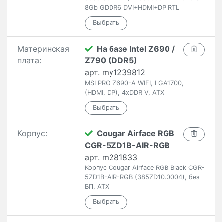
8Gb GDDR6 DVI+HDMI+DP RTL
Материнская
На базе Intel Z690 /
плата:
Z790 (DDR5)
арт. my1239812
MSI PRO Z690-A WIFI, LGA1700,
(HDMI, DP), 4xDDR V, ATX
Корпус:
Cougar Airface RGB
CGR-5ZD1B-AIR-RGB
арт. m281833
Корпус Cougar Airface RGB Black CGR-
5ZD1B-AIR-RGB (385ZD10.0004), без
БП, ATX