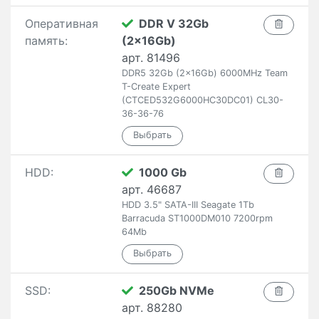
Оперативная
DDR V 32Gb
память:
(2x16Gb)
арт. 81496
DDR5 32Gb (2x16Gb) 6000MHz Team
T-Create Expert
(CTCED532G6000HC30DC01) CL30-
36-36-76
HDD:
1000 Gb
арт. 46687
HDD 3.5" SATA-III Seagate 1Tb
Barracuda ST1000DM010 7200rpm
64Mb
SSD:
250Gb NVMe
арт. 88280