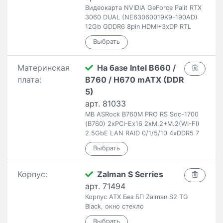
Видеокарта NVIDIA GeForce Palit RTX
3060 DUAL (NE63060019K9-190AD)
12Gb GDDR6 8pin HDMI+3xDP RTL
Материнская
На базе Intel B660 /
плата:
B760 / H670 mATX (DDR
5)
арт. 81033
MB ASRock B760M PRO RS Soc-1700
(B760) 2xPCI-Ex16 2xM.2+M.2(WI-FI)
2.5GbE LAN RAID 0/1/5/10 4xDDR5 7
Корпус:
Zalman S Serries
арт. 71494
Корпус ATX Без БП Zalman S2 TG
Black, окно стекло