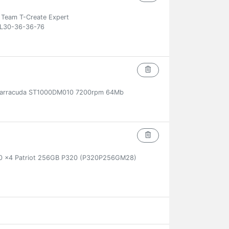
eam T-Create Expert
L30-36-36-76
b Barracuda ST1000DM010 7200rpm 64Mb
.0 x4 Patriot 256GB P320 (P320P256GM28)