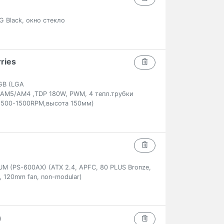
G Black, окно стекло
ries
GB (LGA
6/AM5/AM4 ,TDP 180W, PWM, 4 тепл.трубки
 500-1500RPM,высота 150мм)
 (PS-600AX) (ATX 2.4, APFC, 80 PLUS Bronze,
, 120mm fan, non-modular)
)