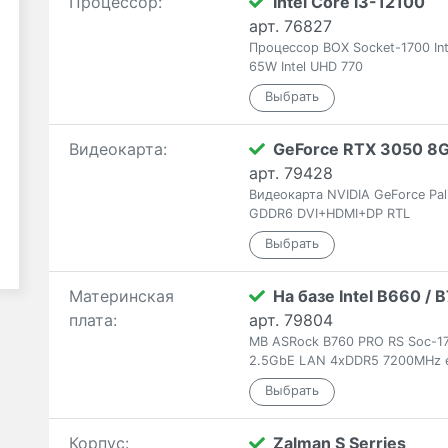
Процессор:
Intel Core i3-12100
арт. 76827
Процессор BOX Socket-1700 Int
65W Intel UHD 770
Видеокарта:
GeForce RTX 3050 8
арт. 79428
Видеокарта NVIDIA GeForce Pa
GDDR6 DVI+HDMI+DP RTL
Материнская
На базе Intel B660 /
плата:
арт. 79804
MB ASRock B760 PRO RS Soc-17
2.5GbE LAN 4xDDR5 7200MHz 
Корпус:
Zalman S Serries