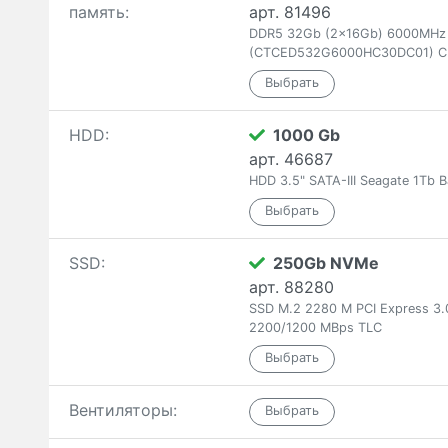
память:
арт. 81496
DDR5 32Gb (2x16Gb) 6000MHz T
(CTCED532G6000HC30DC01) C
HDD:
1000 Gb
арт. 46687
HDD 3.5" SATA-III Seagate 1T
SSD:
250Gb NVMe
арт. 88280
SSD M.2 2280 M PCI Express 3
2200/1200 MBps TLC
Вентиляторы: