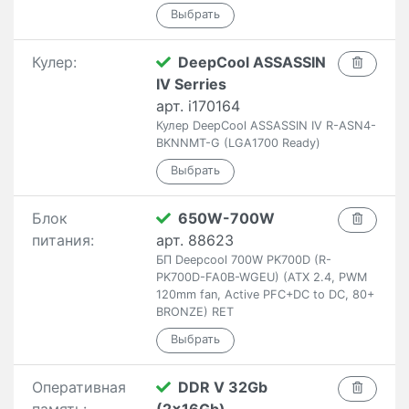
Кулер:
DeepCool ASSASSIN
IV Serries
арт. i170164
Кулер DeepCool ASSASSIN IV R-ASN4-
BKNNMT-G (LGA1700 Ready)
Блок
650W-700W
питания:
арт. 88623
БП Deepcool 700W PK700D (R-
PK700D-FA0B-WGEU) (ATX 2.4, PWM
120mm fan, Active PFC+DC to DC, 80+
BRONZE) RET
Оперативная
DDR V 32Gb