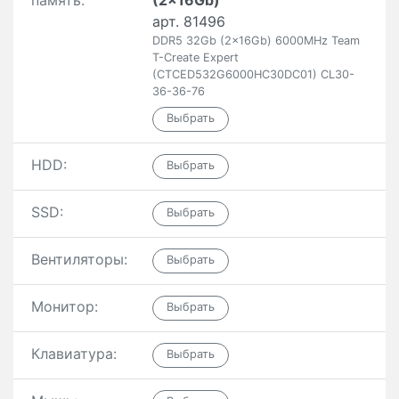
память:
(2x16Gb)
арт. 81496
DDR5 32Gb (2x16Gb) 6000MHz Team
T-Create Expert
(CTCED532G6000HC30DC01) CL30-
36-36-76
HDD:
SSD:
Вентиляторы:
Монитор:
Клавиатура: