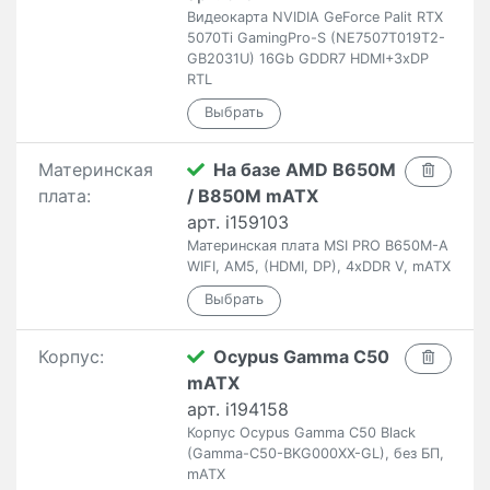
Видеокарта NVIDIA GeForce Palit RTX
5070Ti GamingPro-S (NE7507T019T2-
GB2031U) 16Gb GDDR7 HDMI+3xDP
RTL
Материнская
На базе AMD B650M
плата:
/ B850M mATX
арт. i159103
Материнская плата MSI PRO B650M-A
WIFI, AM5, (HDMI, DP), 4xDDR V, mATX
Корпус:
Ocypus Gamma C50
mATX
арт. i194158
Корпус Ocypus Gamma C50 Black
(Gamma-C50-BKG000XX-GL), без БП,
mATX