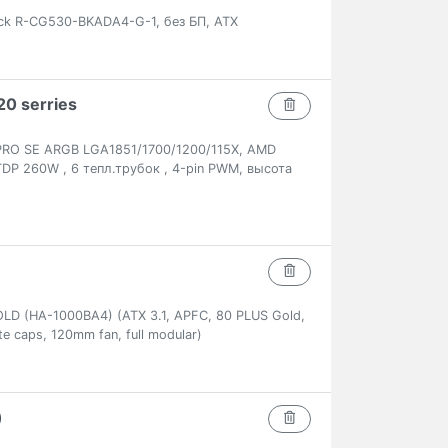
ck R-CG530-BKADA4-G-1, без БП, ATX
0 serries
PRO SE ARGB LGA1851/1700/1200/115X, AMD
DP 260W , 6 тепл.трубок , 4-pin PWM, высота
 (HA-1000BA4) (ATX 3.1, APFC, 80 PLUS Gold,
te caps, 120mm fan, full modular)
)