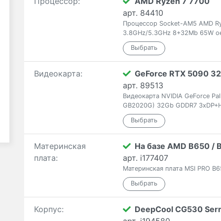
Процессор:
AMD Ryzen 7 7700
арт. 84410
Процессор Socket-AM5 AMD Ry
3.8GHz/5.3GHz 8+32Mb 65W o
Видеокарта:
GeForce RTX 5090 3
арт. 89513
Видеокарта NVIDIA GeForce Pa
GB2020G) 32Gb GDDR7 3xDP+H
Материнская
На базе AMD B650 / 
плата:
арт. i177407
Материнская плата MSI PRO B65
Корпус:
DeepCool CG530 Serr