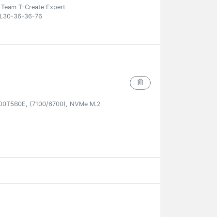
eam T-Create Expert
L30-36-36-76
00T5B0E, (7100/6700), NVMe M.2