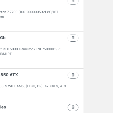
zen 7 7700 (100-000000592) 8C/16T
em
2Gb
lit RTX 5090 GameRock (NE75090019R5-
DMI RTL
B850 ATX
0-S WIFI, AM5, (HDMI, DP), 4xDDR V, ATX
ies