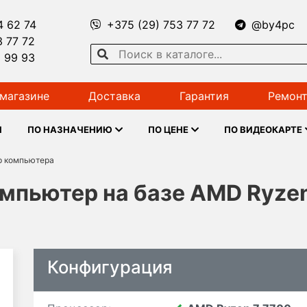
4 62 74
+375 (29) 753 77 72
@by4pc
3 77 72
1 99 93
магазине
Доставка
Гарантия
Ремонт
Ы
ПО НАЗНАЧЕНИЮ
ПО ЦЕНЕ
ПО ВИДЕОКАРТЕ
р компьютера
пьютер на базе AMD Ryzen
Конфигурация