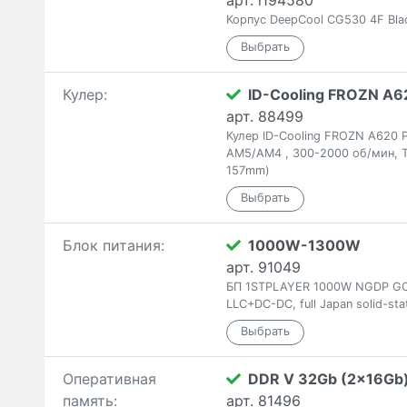
арт. i194580
Корпус DeepCool CG530 4F Bla
Кулер:
ID-Cooling FROZN A62
арт. 88499
Кулер ID-Cooling FROZN A620 
AM5/AM4 , 300-2000 об/мин, T
157mm)
Блок питания:
1000W-1300W
арт. 91049
БП 1STPLAYER 1000W NGDP GOLD
LLC+DC-DC, full Japan solid-sta
Оперативная
DDR V 32Gb (2x16Gb
память:
арт. 81496