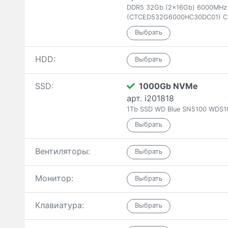
DDR5 32Gb (2x16Gb) 6000MHz T
(CTCED532G6000HC30DC01) C
HDD:
SSD:
1000Gb NVMe
арт. i201818
1Tb SSD WD Blue SN5100 WDS1
Вентиляторы:
Монитор:
Клавиатура: