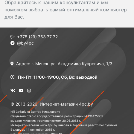
Обращайтесь к нашим консультантам и мы
поможем выбрать самый оптимальный компьютер
для Вас.
+375 (29) 753 77 72
@by4pc
Адрес: г. Минск, ул. Академика Купревича, 1/3
Пн-Пт: 11:00-19:00, Сб, Вс: выходной
© 2013-2026, Интернет-магазин 4pc.by
ИП Забабуха Виктор Николаевич
Свидетельство о государственной регистрации №191475009
выдано Минским горисполкомом 20.05.2013 г.
Интернет-магазин www.4pc.by внесен в Торговый реестр Республики
Беларусь 14 сентября 2015 г.