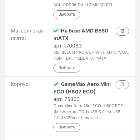
8Gb GDDR6 DVI+HDMI+DP RTL
Материнская
На базе AMD B550
плата:
mATX
арт. t70083
MSI B550M PRO-VDH WIFI, AM4, (VGA,
HDMI, DP), 4xDDR IV, mATX
Корпус:
GameMax Aero Mini
ECO (H607 ECO)
арт. 75833
GameMax Aero Mini ECO (H607 ECO)
(Mesh сетка,TG,1xUSB 3.0, 1x USB
2.0,4x120mm fans incl)