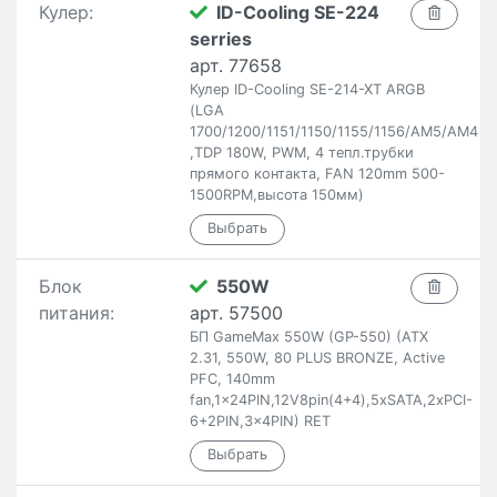
Кулер:
ID-Cooling SE-224
serries
арт. 77658
Кулер ID-Cooling SE-214-XT ARGB
(LGA
1700/1200/1151/1150/1155/1156/AM5/AM4
,TDP 180W, PWM, 4 тепл.трубки
прямого контакта, FAN 120mm 500-
1500RPM,высота 150мм)
Блок
550W
питания:
арт. 57500
БП GameMax 550W (GP-550) (ATX
2.31, 550W, 80 PLUS BRONZE, Active
PFC, 140mm
fan,1x24PIN,12V8pin(4+4),5xSATA,2xPCI-
6+2PIN,3x4PIN) RET