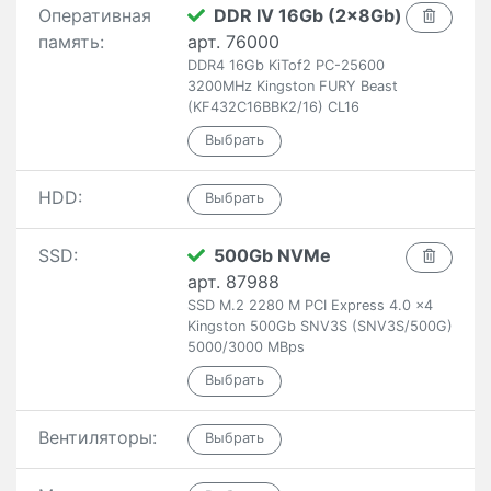
Оперативная
DDR IV 16Gb (2x8Gb)
память:
арт. 76000
DDR4 16Gb KiTof2 PC-25600
3200MHz Kingston FURY Beast
(KF432C16BBK2/16) CL16
HDD:
SSD:
500Gb NVMe
арт. 87988
SSD M.2 2280 M PCI Express 4.0 x4
Kingston 500Gb SNV3S (SNV3S/500G)
5000/3000 MBps
Вентиляторы: