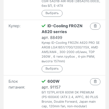
CGR-5AD1B-AIR-RGB (385AD10.0003),
без БП, E-ATX
Кулер:
ID-Cooling FROZN
A620 serries
арт. 88499
Кулер ID-Cooling FROZN A620 PRO SE
ARGB LGA1851/1700/1200/115X, AMD
AM5/AM4 , 300-2000 об/мин, TDP
260W , 6 тепл.трубок , 4-pin PWM,
высота 157mm)
Блок
600W
питания:
арт. 91157
БП 1STPLAYER 600W DK PREMIUM
(PS-600AX) (ATX 2.4, APFC, 80 PLUS
Bronze, Double Forward, Japan main
cap, 120mm fan, non-modular)