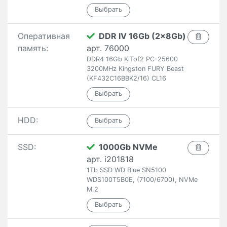
Оперативная
DDR IV 16Gb (2x8Gb)
память:
арт. 76000
DDR4 16Gb KiTof2 PC-25600
3200MHz Kingston FURY Beast
(KF432C16BBK2/16) CL16
HDD:
SSD:
1000Gb NVMe
арт. i201818
1Tb SSD WD Blue SN5100
WDS100T5B0E, (7100/6700), NVMe
M.2