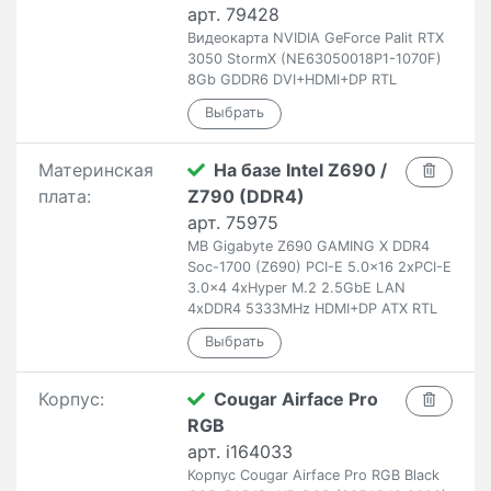
арт. 79428
Видеокарта NVIDIA GeForce Palit RTX
3050 StormX (NE63050018P1-1070F)
8Gb GDDR6 DVI+HDMI+DP RTL
Материнская
На базе Intel Z690 /
плата:
Z790 (DDR4)
арт. 75975
MB Gigabyte Z690 GAMING X DDR4
Soc-1700 (Z690) PCI-E 5.0x16 2xPCI-E
3.0x4 4xHyper M.2 2.5GbE LAN
4xDDR4 5333MHz HDMI+DP ATX RTL
Корпус:
Cougar Airface Pro
RGB
арт. i164033
Корпус Cougar Airface Pro RGB Black