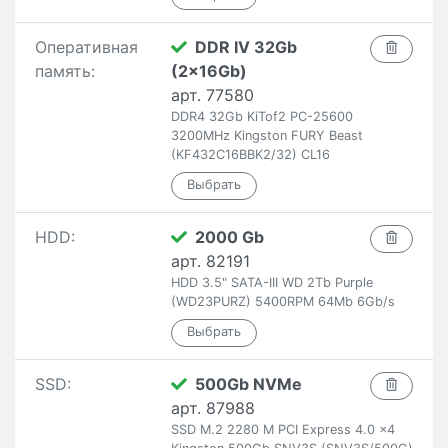
Оперативная
DDR IV 32Gb
память:
(2x16Gb)
арт. 77580
DDR4 32Gb KiTof2 PC-25600
3200MHz Kingston FURY Beast
(KF432C16BBK2/32) CL16
HDD:
2000 Gb
арт. 82191
HDD 3.5" SATA-III WD 2Tb Purple
(WD23PURZ) 5400RPM 64Mb 6Gb/s
SSD:
500Gb NVMe
арт. 87988
SSD M.2 2280 M PCI Express 4.0 x4