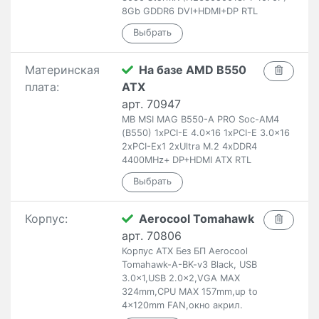
8Gb GDDR6 DVI+HDMI+DP RTL
Материнская
На базе AMD B550
плата:
ATX
арт. 70947
MB MSI MAG B550-A PRO Soc-AM4
(B550) 1xPCI-E 4.0x16 1xPCI-E 3.0x16
2xPCI-Ex1 2xUltra M.2 4xDDR4
4400MHz+ DP+HDMI ATX RTL
Корпус:
Aerocool Tomahawk
арт. 70806
Корпус ATX Без БП Aerocool
Tomahawk-A-BK-v3 Black, USB
3.0x1,USB 2.0x2,VGA MAX
324mm,CPU MAX 157mm,up to
4x120mm FAN,окно акрил.