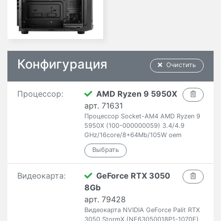
Конфигурация
Очистить
Процессор:
AMD Ryzen 9 5950X
арт. 71631
Процессор Socket-AM4 AMD Ryzen 9
5950X (100-000000059) 3.4/4.9
GHz/16core/8+64Mb/105W oem
Видеокарта:
GeForce RTX 3050
8Gb
арт. 79428
Видеокарта NVIDIA GeForce Palit RTX
3050 StormX (NE63050018P1-1070F)