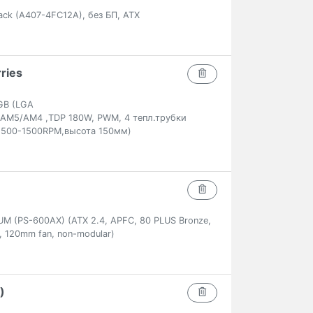
ck (A407-4FC12A), без БП, ATX
ries
GB (LGA
6/AM5/AM4 ,TDP 180W, PWM, 4 тепл.трубки
 500-1500RPM,высота 150мм)
 (PS-600AX) (ATX 2.4, APFC, 80 PLUS Bronze,
, 120mm fan, non-modular)
)