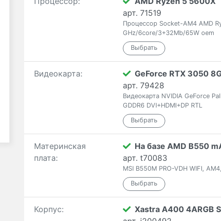
Процессор:
AMD Ryzen 5 5600X
арт. 71519
Процессор Socket-AM4 AMD Ry
GHz/6core/3+32Mb/65W oem
Видеокарта:
GeForce RTX 3050 8
арт. 79428
Видеокарта NVIDIA GeForce Pa
GDDR6 DVI+HDMI+DP RTL
Материнская
На базе AMD B550 m
плата:
арт. t70083
MSI B550M PRO-VDH WIFI, AM4,
Корпус:
Xastra A400 4ARGB S