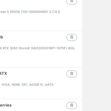
zen 5 5600X (100-000000065) 3.7/4.6
Gb
lit RTX 3050 StormX (NE63050018P1-1070F) 8Gb
ATX
 (VGA, HDMI, DP), 4xDDR IV, mATX
erries