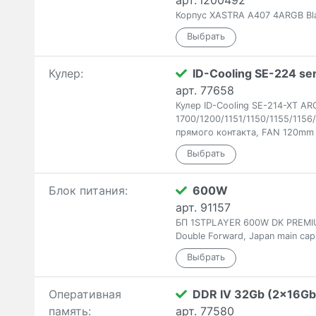
арт. i200492
Корпус XASTRA A407 4ARGB Bla
Кулер:
ID-Cooling SE-224 ser
арт. 77658
Кулер ID-Cooling SE-214-XT AR
1700/1200/1151/1150/1155/115
прямого контакта, FAN 120mm
Блок питания:
600W
арт. 91157
БП 1STPLAYER 600W DK PREMIUM
Double Forward, Japan main cap
Оперативная
DDR IV 32Gb (2x16Gb
память:
арт. 77580