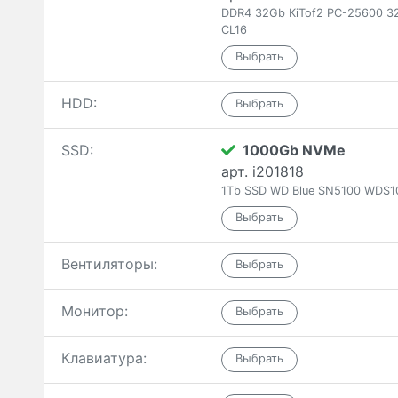
DDR4 32Gb KiTof2 PC-25600 3
CL16
HDD:
SSD:
1000Gb NVMe
арт. i201818
1Tb SSD WD Blue SN5100 WDS1
Вентиляторы:
Монитор:
Клавиатура: