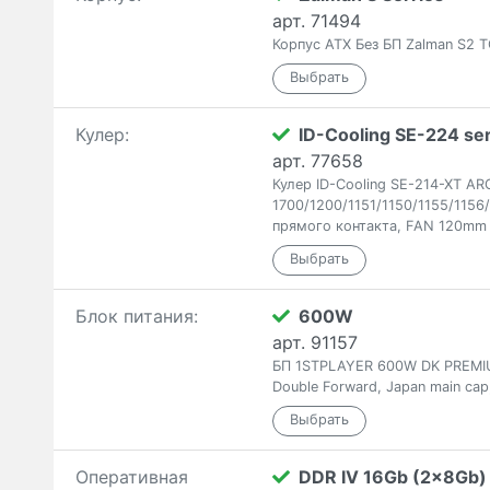
арт. 71494
Корпус ATX Без БП Zalman S2 T
Кулер:
ID-Cooling SE-224 ser
арт. 77658
Кулер ID-Cooling SE-214-XT AR
1700/1200/1151/1150/1155/115
прямого контакта, FAN 120mm
Блок питания:
600W
арт. 91157
БП 1STPLAYER 600W DK PREMIUM
Double Forward, Japan main cap
Оперативная
DDR IV 16Gb (2x8Gb)