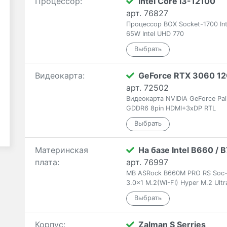
Процессор:
Intel Core i3-12100
арт. 76827
Процессор BOX Socket-1700 Int
65W Intel UHD 770
Видеокарта:
GeForce RTX 3060 1
арт. 72502
Видеокарта NVIDIA GeForce Pa
GDDR6 8pin HDMI+3xDP RTL
Материнская
На базе Intel B660 /
плата:
арт. 76997
MB ASRock B660M PRO RS Soc-1
3.0x1 M.2(WI-FI) Hyper M.2 U
Корпус:
Zalman S Serries