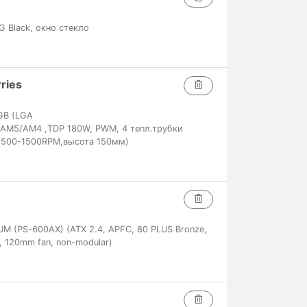
G Black, окно стекло
ries
GB (LGA
6/AM5/AM4 ,TDP 180W, PWM, 4 тепл.трубки
 500-1500RPM,высота 150мм)
 (PS-600AX) (ATX 2.4, APFC, 80 PLUS Bronze,
, 120mm fan, non-modular)