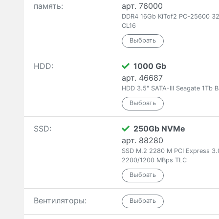
память:
арт. 76000
DDR4 16Gb KiTof2 PC-25600 32
CL16
HDD:
1000 Gb
арт. 46687
HDD 3.5" SATA-III Seagate 1T
SSD:
250Gb NVMe
арт. 88280
SSD M.2 2280 M PCI Express 3
2200/1200 MBps TLC
Вентиляторы: