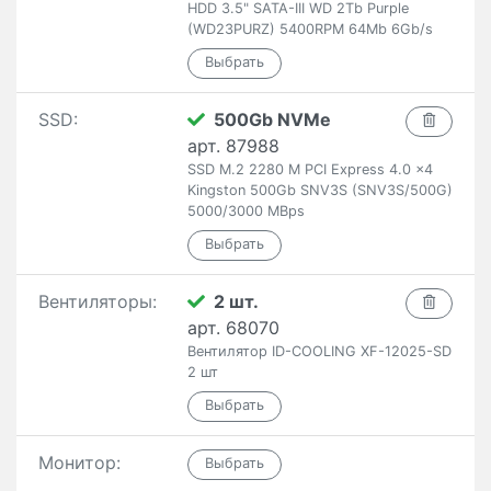
HDD 3.5" SATA-III WD 2Tb Purple
(WD23PURZ) 5400RPM 64Mb 6Gb/s
SSD:
500Gb NVMe
арт. 87988
SSD M.2 2280 M PCI Express 4.0 x4
Kingston 500Gb SNV3S (SNV3S/500G)
5000/3000 MBps
Вентиляторы:
2 шт.
арт. 68070
Вентилятор ID-COOLING XF-12025-SD
2 шт
Монитор: