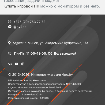
требования, задачи и бюджет.
Купить игровой ПК
можно с монитором и без него.
+375 (29) 753 77 72
@by4pc
Адрес: г. Минск, ул. Академика Купревича, 1/3
Пн-Пт: 11:00-19:00, Сб, Вс: выходной
© 2013-2026, Интернет-магазин 4pc.by
ИП Забабуха Виктор Николаевич
Свидетельство о государственной регистрации №191475009
выдано Минским горисполкомом 20.05.2013 г.
Интернет-магазин www.4pc.by внесен в Торговый реестр Республики
Беларусь 14 сентября 2015 г.
Регистрационный номер - 286343.