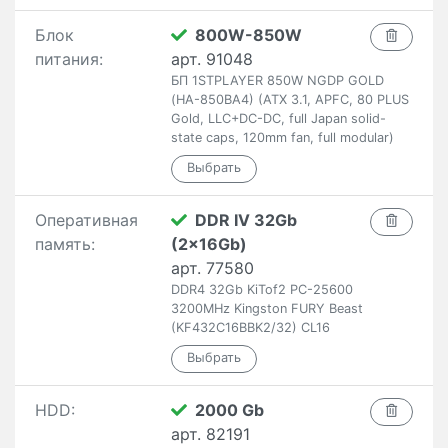
Блок
800W-850W
питания:
арт. 91048
БП 1STPLAYER 850W NGDP GOLD
(HA-850BA4) (ATX 3.1, APFC, 80 PLUS
Gold, LLC+DC-DC, full Japan solid-
state caps, 120mm fan, full modular)
Оперативная
DDR IV 32Gb
память:
(2x16Gb)
арт. 77580
DDR4 32Gb KiTof2 PC-25600
3200MHz Kingston FURY Beast
(KF432C16BBK2/32) CL16
HDD:
2000 Gb
арт. 82191