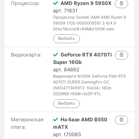
Процессор:
AMD Ryzen 9 5950X
арт. 71631
Процессор Socket-AM4 AMD Ryzen 9
5950X (100-000000059) 3.4/4.9
GHz/16core/8+64Mb/105W oem
Видеокарта:
GeForce RTX 4070Ti
Super 16Gb
арт. 84662
Видеокарта NVIDIA GeForce Palit RTX
4070Ti SUPER GamingPro OC
(NED47TSH19T2-1043A) 16Gb
GDDR6X HDMI+3xDP RTL
Материнская
На базе AMD B550
плата:
mATX
арт. t70083