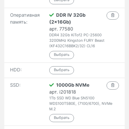
Оперативная
DDR IV 32Gb
память:
(2x16Gb)
арт. 77580
DDR4 32Gb KiTof2 PC-25600
3200MHz Kingston FURY Beast
(KF432C16BBK2/32) CL16
HDD:
SSD:
1000Gb NVMe
арт. i201818
1Tb SSD WD Blue SN5100
WDS100T5B0E, (7100/6700), NVMe
M.2