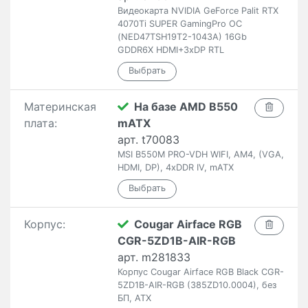
Видеокарта NVIDIA GeForce Palit RTX
4070Ti SUPER GamingPro OC
(NED47TSH19T2-1043A) 16Gb
GDDR6X HDMI+3xDP RTL
Материнская
На базе AMD B550
плата:
mATX
арт. t70083
MSI B550M PRO-VDH WIFI, AM4, (VGA,
HDMI, DP), 4xDDR IV, mATX
Корпус:
Cougar Airface RGB
CGR-5ZD1B-AIR-RGB
арт. m281833
Корпус Cougar Airface RGB Black CGR-
5ZD1B-AIR-RGB (385ZD10.0004), без
БП, ATX