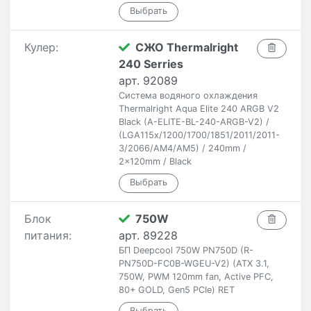
Кулер:
СЖО Thermalright
240 Serries
арт. 92089
Система водяного охлаждения
Thermalright Aqua Elite 240 ARGB V2
Black (A-ELITE-BL-240-ARGB-V2) /
(LGA115x/1200/1700/1851/2011/2011-
3/2066/AM4/AM5) / 240mm /
2x120mm / Black
Блок
750W
питания:
арт. 89228
БП Deepcool 750W PN750D (R-
PN750D-FC0B-WGEU-V2) (ATX 3.1,
750W, PWM 120mm fan, Active PFC,
80+ GOLD, Gen5 PCIe) RET