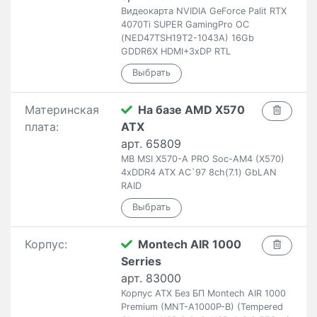
Видеокарта NVIDIA GeForce Palit RTX
4070Ti SUPER GamingPro OC
(NED47TSH19T2-1043A) 16Gb
GDDR6X HDMI+3xDP RTL
Материнская
На базе AMD X570
плата:
ATX
арт. 65809
MB MSI X570-A PRO Soc-AM4 (X570)
4xDDR4 ATX AC`97 8ch(7.1) GbLAN
RAID
Корпус:
Montech AIR 1000
Serries
арт. 83000
Корпус ATX Без БП Montech AIR 1000
Premium (MNT-A1000P-B) (Tempered