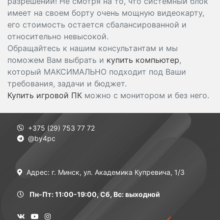
разрешении! Не смотря на то, что системный блок
имеет на своем борту очень мощную видеокарту,
его стоимость остается сбалансированной и
относительно невысокой.
Обращайтесь к нашим консультантам и мы
поможем Вам выбрать и
купить компьютер
,
который МАКСИМАЛЬНО подходит под Ваши
требования, задачи и бюджет.
Купить игровой ПК
можно с монитором и без него.
+375 (29) 753 77 72
@by4pc
Адрес: г. Минск, ул. Академика Купревича, 1/3
Пн-Пт: 11:00-19:00, Сб, Вс: выходной