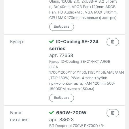
Glass, 1xUSB 2.0, 2xUSB-A 3.2 5Гбит/
с, 3x140mm ARGB Fan+120mm ARGB
Fan, HD Audio+Mic, VGA MAX 340mm,
CPU MAX 170mm, пылевые фильтры)
Кулер:
ID-Cooling SE-224
serries
арт. 77658
Кулер ID-Cooling SE-214-XT ARGB
(LGA
1700/1200/1151/1150/1155/1156/AM5/AM4
,TDP 180W, PWM, 4 тепл.трубки
прямого контакта, FAN 120mm 500-
1500RPM,высота 150мм)
Блок
650W-700W
питания:
арт. 88623
БП Deepcool 700W PK700D (R-