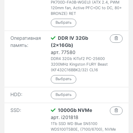
PK700D-FA0B-WGEU) (ATX 2.4, PWM
120mm fan, Active PFC+DC to DC, 80+
BRONZE) RET
Оперативная
DDR IV 32Gb
память:
(2x16Gb)
арт. 77580
DDR4 32Gb KiTof2 PC-25600
3200MHz Kingston FURY Beast
(KF432C16BBK2/32) CL16
HDD:
SSD:
1000Gb NVMe
арт. i201818
1Tb SSD WD Blue SN5100
WDS100T5B0E, (7100/6700), NVMe