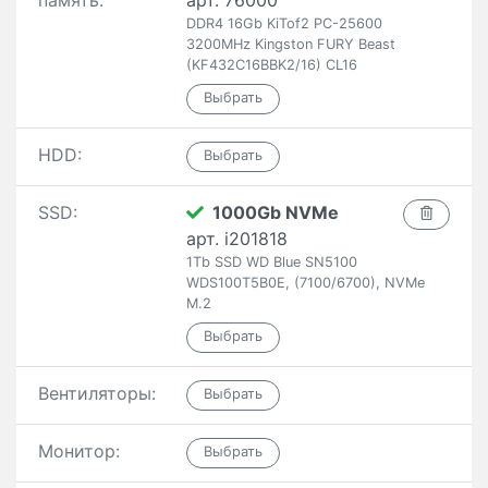
память:
арт. 76000
DDR4 16Gb KiTof2 PC-25600
3200MHz Kingston FURY Beast
(KF432C16BBK2/16) CL16
HDD:
SSD:
1000Gb NVMe
арт. i201818
1Tb SSD WD Blue SN5100
WDS100T5B0E, (7100/6700), NVMe
M.2
Вентиляторы:
Монитор: