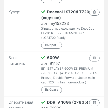
Кулер:
Deecool LS720/LT720
(водяное)
арт. my158233
Жидкостное охлаждение DeepCool
LT720 R-LT720-BKAMNF-G-1
(LGA1700 Ready)
Блок
600W
питания:
арт. 91157
БП 1STPLAYER 600W DK PREMIUM
(PS-600AX) (ATX 2.4, APFC, 80 PLUS
Bronze, Double Forward, Japan main
cap, 120mm fan, non-modular)
Оперативная
DDR IV 16Gb (2x8Gb)