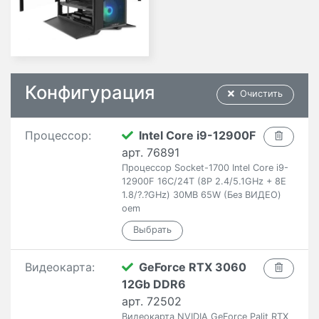
Конфигурация
Очистить
Процессор:
Intel Core i9-12900F
арт. 76891
Процессор Socket-1700 Intel Core i9-
12900F 16C/24T (8P 2.4/5.1GHz + 8E
1.8/?.?GHz) 30MB 65W (Без ВИДЕО)
oem
Видеокарта:
GeForce RTX 3060
12Gb DDR6
арт. 72502
Видеокарта NVIDIA GeForce Palit RTX