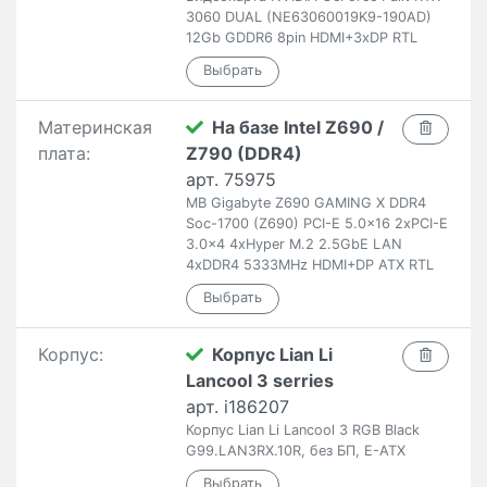
3060 DUAL (NE63060019K9-190AD)
12Gb GDDR6 8pin HDMI+3xDP RTL
Материнская
На базе Intel Z690 /
плата:
Z790 (DDR4)
арт. 75975
MB Gigabyte Z690 GAMING X DDR4
Soc-1700 (Z690) PCI-E 5.0x16 2xPCI-E
3.0x4 4xHyper M.2 2.5GbE LAN
4xDDR4 5333MHz HDMI+DP ATX RTL
Корпус:
Корпус Lian Li
Lancool 3 serries
арт. i186207
Корпус Lian Li Lancool 3 RGB Black
G99.LAN3RX.10R, без БП, E-ATX