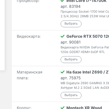
Процессор:
Intel Core i7-14700K
арт. 83194
Процессор Socket-1700 Intel C
2.5/4.3GHz) 28MB 253W Intel U
Видеокарта:
GeForce RTX 5070 12
арт. 90081
Видеокарта NVIDIA GeForce Pal
12Gb GDDR7 HDMI+3xDP RTL
Материнская
На базе Intel Z690 /
плата:
арт. 75975
MB Gigabyte Z690 GAMING X DD
4xHyper M.2 2.5GbE LAN 4xD
Корпус:
Montech XR Wood