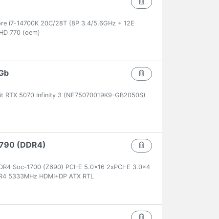
ore i7-14700K 20C/28T (8P 3.4/5.6GHz + 12E
HD 770 (oem)
Gb
it RTX 5070 Infinity 3 (NE75070019K9-GB2050S)
 Z790 (DDR4)
R4 Soc-1700 (Z690) PCI-E 5.0x16 2xPCI-E 3.0x4
DR4 5333MHz HDMI+DP ATX RTL