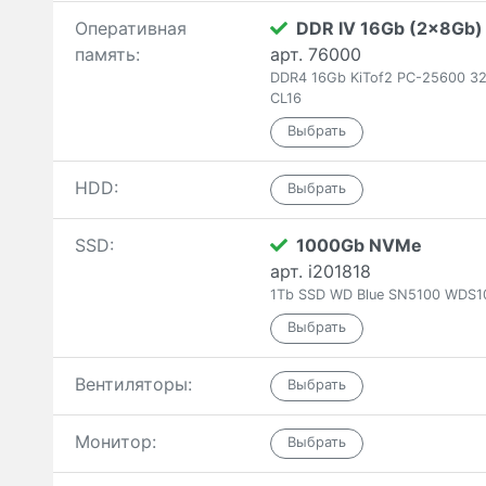
Оперативная
DDR IV 16Gb (2x8Gb)
память:
арт. 76000
DDR4 16Gb KiTof2 PC-25600 32
CL16
HDD:
SSD:
1000Gb NVMe
арт. i201818
1Tb SSD WD Blue SN5100 WDS1
Вентиляторы:
Монитор: