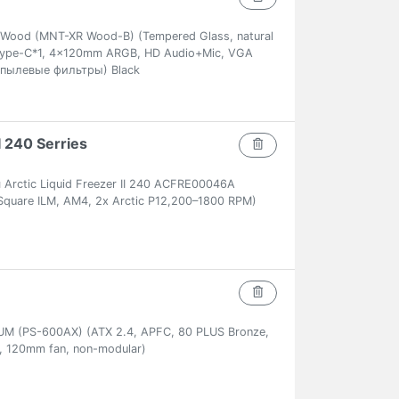
Wood (MNT-XR Wood-B) (Tempered Glass, natural
 Type-C*1, 4x120mm ARGB, HD Audio+Mic, VGA
пылевые фильтры) Black
I 240 Serries
rctic Liquid Freezer II 240 ACFRE00046A
 Square ILM, AM4, 2x Arctic P12,200–1800 RPM)
 (PS-600AX) (ATX 2.4, APFC, 80 PLUS Bronze,
, 120mm fan, non-modular)