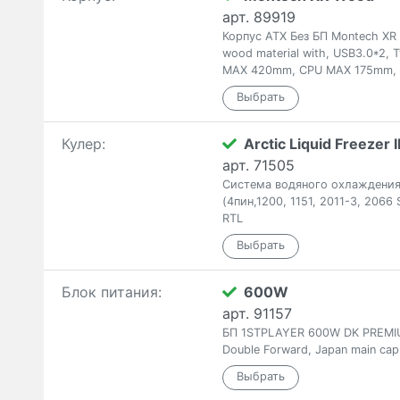
арт. 89919
Корпус ATX Без БП Montech XR 
wood material with, USB3.0*2,
MAX 420mm, CPU MAX 175mm, 
Кулер:
Arctic Liquid Freezer I
арт. 71505
Система водяного охлаждения A
(4пин,1200, 1151, 2011-3, 2066
RTL
Блок питания:
600W
арт. 91157
БП 1STPLAYER 600W DK PREMIUM
Double Forward, Japan main cap