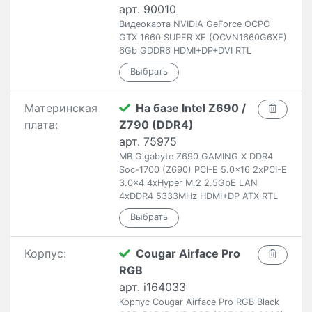
арт. 90010
Видеокарта NVIDIA GeForce OCPC
GTX 1660 SUPER XE (OCVN1660G6XE)
6Gb GDDR6 HDMI+DP+DVI RTL
Материнская
На базе Intel Z690 /
плата:
Z790 (DDR4)
арт. 75975
MB Gigabyte Z690 GAMING X DDR4
Soc-1700 (Z690) PCI-E 5.0x16 2xPCI-E
3.0x4 4xHyper M.2 2.5GbE LAN
4xDDR4 5333MHz HDMI+DP ATX RTL
Корпус:
Cougar Airface Pro
RGB
арт. i164033
Корпус Cougar Airface Pro RGB Black