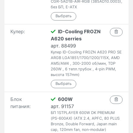
CGR-5AD1B-AIR-RGB (385AD10.0003),
без БП, E-ATX
Кулер:
ID-Cooling FROZN
A620 serries
арт. 88499
Кулер ID-Cooling FROZN A620 PRO SE
ARGB LGA1851/1700/1200/115X, AMD
AM5/AM4 , 300-2000 об/мин, TDP
260W , 6 тепл.трубок , 4-pin PWM,
высота 157mm)
Блок
600W
питания:
арт. 91157
БП 1STPLAYER 600W DK PREMIUM
(PS-600AX) (ATX 2.4, APFC, 80 PLUS
Bronze, Double Forward, Japan main
cap, 120mm fan, non-modular)