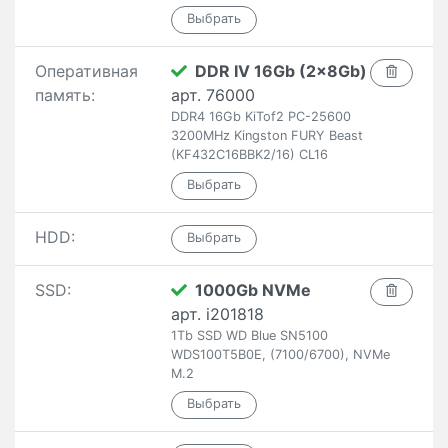
Оперативная
DDR IV 16Gb (2x8Gb)
память:
арт. 76000
DDR4 16Gb KiTof2 PC-25600
3200MHz Kingston FURY Beast
(KF432C16BBK2/16) CL16
HDD:
SSD:
1000Gb NVMe
арт. i201818
1Tb SSD WD Blue SN5100
WDS100T5B0E, (7100/6700), NVMe
M.2