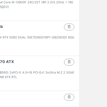
el Core i9-13900F 24C/32T (8P 2.0/5.2GHz + 16E
ВИДЕО)
Gb
lit RTX 5060 DUAL (NE75060019P1-GB2063D) 8Gb
570 ATX
560) 2xPCI-E 4.0x16 PCI-Ex1 3xUltra M.2 2.5GbE
MI ATX RTL