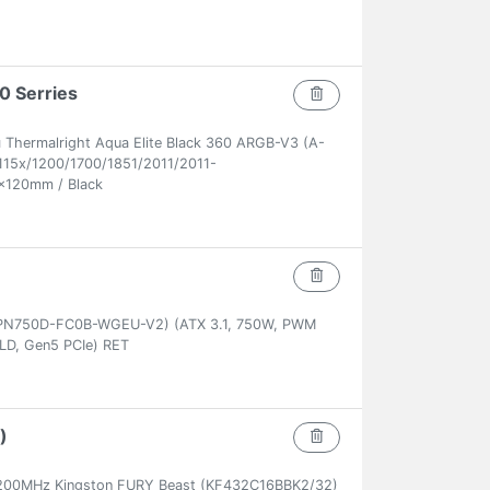
0 Serries
hermalright Aqua Elite Black 360 ARGB-V3 (A-
15x/1200/1700/1851/2011/2011-
x120mm / Black
PN750D-FC0B-WGEU-V2) (ATX 3.1, 750W, PWM
LD, Gen5 PCIe) RET
)
200MHz Kingston FURY Beast (KF432C16BBK2/32)