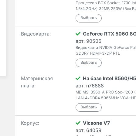
Процессор BOX Socket-1700 Int
1.5/4.2GHz) 32MB 253W (Без 
Видеокарта:
GeForce RTX 5060 8
арт. 90506
Видеокарта NVIDIA GeForce Pa
GDDR7 HDMI+3xDP RTL
Материнская
На базе Intel B560/H
плата:
арт. n76888
MB MSI B560-A PRO Soc-1200 (B
LAN 4xDDR4 5066MHz VGA+HD
Корпус:
Vicsone V7
арт. 64059