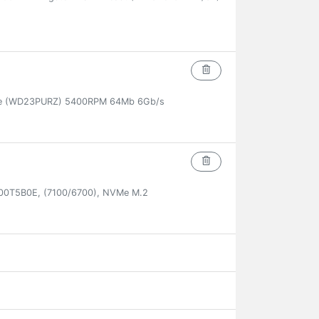
ple (WD23PURZ) 5400RPM 64Mb 6Gb/s
00T5B0E, (7100/6700), NVMe M.2