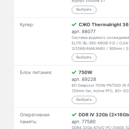
Корпус Vicsone V7
Кулер:
СЖО Thermalright 36
арт. 88077
Система водяного охлаждения T
ELITE-BL-360-ARGB-V3) / (LGA1
3/2066/AM4/AM5) / 360mm / 3
Блок питания:
750W
арт. 89228
БП Deepcool 750W PN750D (R-
120mm fan, Active PFC, 80+ GO
Оперативная
DDR IV 32Gb (2x16Gb
память:
арт. 77580
DDR4 32Gb KiTof2 PC-25600 3