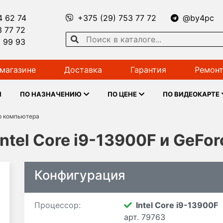
4 62 74
+375 (29) 753 77 72
@by4pc
3 77 72
1 99 93
магазине
Доставка
Гарантия
Ремонт
Ы
ПО НАЗНАЧЕНИЮ
ПО ЦЕНЕ
ПО ВИДЕОКАРТЕ
р компьютера
ntel Core i9-13900F и GeFo
Конфигурация
Процессор:
Intel Core i9-13900F
арт. 79763