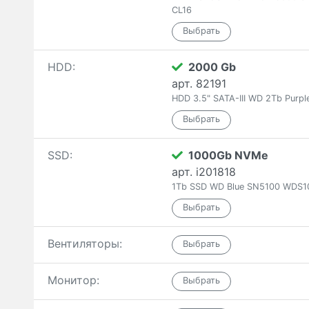
CL16
HDD:
2000 Gb
арт. 82191
HDD 3.5" SATA-III WD 2Tb Pur
SSD:
1000Gb NVMe
арт. i201818
1Tb SSD WD Blue SN5100 WDS1
Вентиляторы:
Монитор: