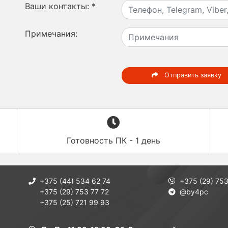
Ваши контакты:
*
Примечания:
Отправить заявку
Готовность ПК - 1 день
+375 (44) 534 62 74
+375 (29) 753
+375 (29) 753 77 72
@by4pc
+375 (25) 721 99 93