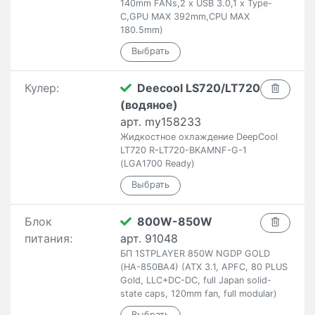
140mm FANs,2 x USB 3.0,1 x Type-
C,GPU MAX 392mm,CPU MAX
180.5mm)
Кулер:
Deecool LS720/LT720
(водяное)
арт. my158233
Жидкостное охлаждение DeepCool
LT720 R-LT720-BKAMNF-G-1
(LGA1700 Ready)
Блок
800W-850W
питания:
арт. 91048
БП 1STPLAYER 850W NGDP GOLD
(HA-850BA4) (ATX 3.1, APFC, 80 PLUS
Gold, LLC+DC-DC, full Japan solid-
state caps, 120mm fan, full modular)