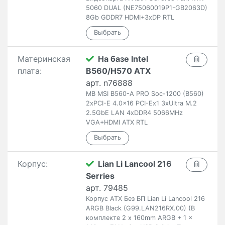
5060 DUAL (NE75060019P1-GB2063D)
8Gb GDDR7 HDMI+3xDP RTL
Материнская
На базе Intel
плата:
B560/H570 ATX
арт. n76888
MB MSI B560-A PRO Soc-1200 (B560)
2xPCI-E 4.0x16 PCI-Ex1 3xUltra M.2
2.5GbE LAN 4xDDR4 5066MHz
VGA+HDMI ATX RTL
Корпус:
Lian Li Lancool 216
Serries
арт. 79485
Корпус ATX Без БП Lian Li Lancool 216
ARGB Black (G99.LAN216RX.00) (В
комплекте 2 x 160mm ARGB + 1 x