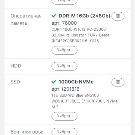
Оперативная
DDR IV 16Gb (2x8Gb)
память:
арт. 76000
DDR4 16Gb KiTof2 PC-25600
3200MHz Kingston FURY Beast
(KF432C16BBK2/16) CL16
HDD:
SSD:
1000Gb NVMe
арт. i201818
1Tb SSD WD Blue SN5100
WDS100T5B0E, (7100/6700), NVMe
M.2
Вентиляторы: