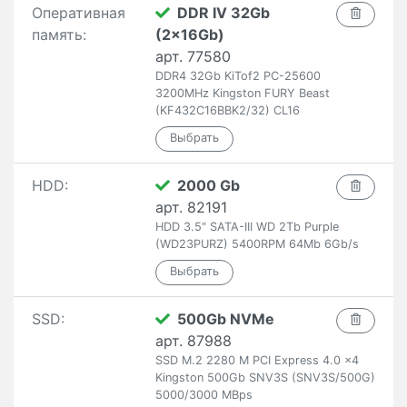
Оперативная
DDR IV 32Gb
память:
(2x16Gb)
арт. 77580
DDR4 32Gb KiTof2 PC-25600
3200MHz Kingston FURY Beast
(KF432C16BBK2/32) CL16
HDD:
2000 Gb
арт. 82191
HDD 3.5" SATA-III WD 2Tb Purple
(WD23PURZ) 5400RPM 64Mb 6Gb/s
SSD:
500Gb NVMe
арт. 87988
SSD M.2 2280 M PCI Express 4.0 x4
Kingston 500Gb SNV3S (SNV3S/500G)
5000/3000 MBps