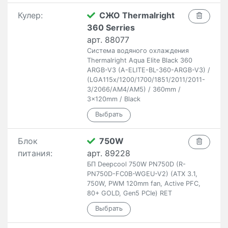
Кулер:
СЖО Thermalright
360 Serries
арт. 88077
Система водяного охлаждения
Thermalright Aqua Elite Black 360
ARGB-V3 (A-ELITE-BL-360-ARGB-V3) /
(LGA115x/1200/1700/1851/2011/2011-
3/2066/AM4/AM5) / 360mm /
3x120mm / Black
Блок
750W
питания:
арт. 89228
БП Deepcool 750W PN750D (R-
PN750D-FC0B-WGEU-V2) (ATX 3.1,
750W, PWM 120mm fan, Active PFC,
80+ GOLD, Gen5 PCIe) RET