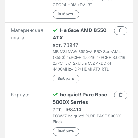
GDDR4 HDMI+DVI RTL
Материнская
На базе AMD B550
плата:
ATX
арт. 70947
MB MSI MAG B550-A PRO Soc-AM4
(B550) 1xPCI-E 4.0x16 1xPCI-E 3.0x16
2xPCI-Ex1 2xUltra M.2 4xDDR4
4400MHz+ DP+HDMI ATX RTL
Корпус:
be quiet! Pure Base
500DX Serries
арт. j198414
BGW37 be quiet! PURE BASE 500DX
Black