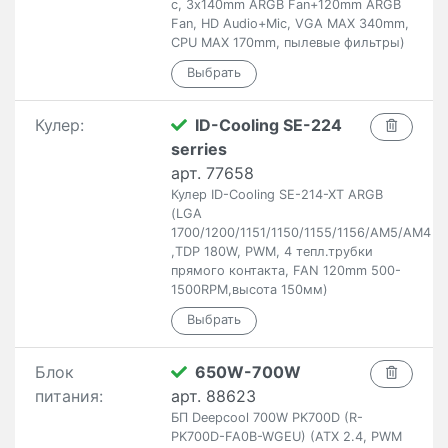
с, 3x140mm ARGB Fan+120mm ARGB
Fan, HD Audio+Mic, VGA MAX 340mm,
CPU MAX 170mm, пылевые фильтры)
Кулер:
ID-Cooling SE-224
serries
арт. 77658
Кулер ID-Cooling SE-214-XT ARGB
(LGA
1700/1200/1151/1150/1155/1156/AM5/AM4
,TDP 180W, PWM, 4 тепл.трубки
прямого контакта, FAN 120mm 500-
1500RPM,высота 150мм)
Блок
650W-700W
питания:
арт. 88623
БП Deepcool 700W PK700D (R-
PK700D-FA0B-WGEU) (ATX 2.4, PWM