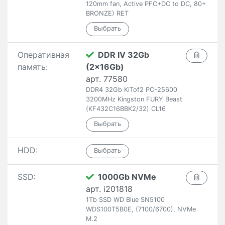
120mm fan, Active PFC+DC to DC, 80+
BRONZE) RET
Оперативная
DDR IV 32Gb
память:
(2x16Gb)
арт. 77580
DDR4 32Gb KiTof2 PC-25600
3200MHz Kingston FURY Beast
(KF432C16BBK2/32) CL16
HDD:
SSD:
1000Gb NVMe
арт. i201818
1Tb SSD WD Blue SN5100
WDS100T5B0E, (7100/6700), NVMe
M.2