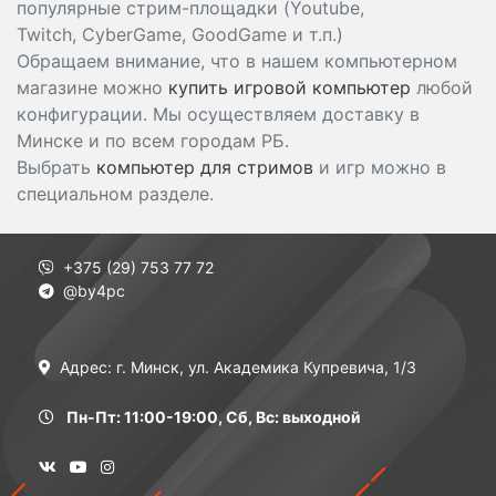
популярные стрим-площадки (Youtube,
Twitch, CyberGame, GoodGame и т.п.)
Обращаем внимание, что в нашем компьютерном
магазине можно
купить игровой компьютер
любой
конфигурации. Мы осуществляем доставку в
Минске и по всем городам РБ.
Выбрать
компьютер для стримов
и игр можно в
специальном разделе.
+375 (29) 753 77 72
@by4pc
Адрес: г. Минск, ул. Академика Купревича, 1/3
Пн-Пт: 11:00-19:00, Сб, Вс: выходной