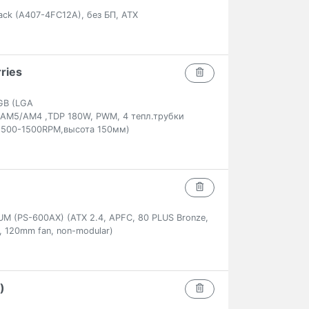
ck (A407-4FC12A), без БП, ATX
ries
GB (LGA
6/AM5/AM4 ,TDP 180W, PWM, 4 тепл.трубки
 500-1500RPM,высота 150мм)
 (PS-600AX) (ATX 2.4, APFC, 80 PLUS Bronze,
, 120mm fan, non-modular)
)