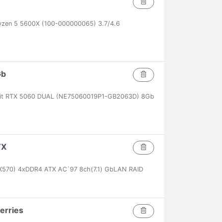
zen 5 5600X (100-000000065) 3.7/4.6
Gb
lit RTX 5060 DUAL (NE75060019P1-GB2063D) 8Gb
TX
570) 4xDDR4 ATX AC`97 8ch(7.1) GbLAN RAID
erries