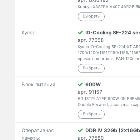
арт. i200492
Корпус XASTRA A407 4ARGB Bla
Кулер:
ID-Cooling SE-224 ser
арт. 77658
Кулер ID-Cooling SE-214-XT AR
1700/1200/1151/1150/1155/115
прямого контакта, FAN 120mm
Блок питания:
600W
арт. 91157
БП 1STPLAYER 600W DK PREMIUM
Double Forward, Japan main cap
Оперативная
DDR IV 32Gb (2x16Gb
память:
арт. 77580