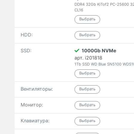
DDR4 32Gb KiTof2 PC-25600 3
CL16
HDD:
SSD:
1000Gb NVMe
арт. i201818
1Tb SSD WD Blue SN5100 WDS1
Вентиляторы:
Монитор:
Клавиатура: