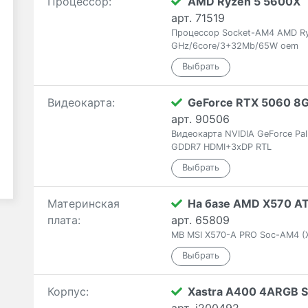
Процессор:
AMD Ryzen 5 5600X
арт. 71519
Процессор Socket-AM4 AMD Ry
GHz/6core/3+32Mb/65W oem
Видеокарта:
GeForce RTX 5060 8
арт. 90506
Видеокарта NVIDIA GeForce Pa
GDDR7 HDMI+3xDP RTL
Материнская
На базе AMD X570 A
плата:
арт. 65809
MB MSI X570-A PRO Soc-AM4 (X
Корпус:
Xastra A400 4ARGB S