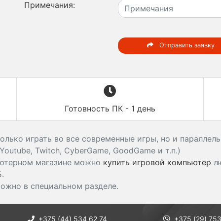
Примечания:
Отправить заявку
Готовность ПК - 1 день
олько играть во все современные игры, но и параллел
outube, Twitch, CyberGame, GoodGame и т.п.)
ьютерном магазине можно
купить игровой компьютер
лю
Б.
можно в специальном разделе.
+375 (44) 534 62 74
+375 (29) 753