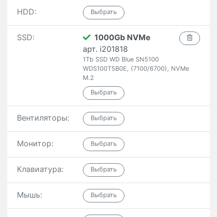
HDD:
SSD:
1000Gb NVMe
арт. i201818
1Tb SSD WD Blue SN5100
WDS100T5B0E, (7100/6700), NVMe
M.2
Вентиляторы:
Монитор:
Клавиатура:
Мышь: