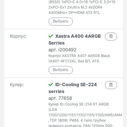
(B550) 1xPCI-E 4.0x16 1xPCI-E 3.0x16
2xPCI-Ex1 2xUltra M.2 4xDDR4
4400MHz+ DP+HDMI ATX RTL
Корпус:
Xastra A400 4ARGB
Serries
арт. i200492
Корпус XASTRA A407 4ARGB Black
(A407-4FC12A), без БП, ATX
Кулер:
ID-Cooling SE-224
serries
арт. 77658
Кулер ID-Cooling SE-214-XT ARGB
(LGA
1700/1200/1151/1150/1155/1156/AM5/AM4
,TDP 180W, PWM, 4 тепл.трубки
прямого контакта, FAN 120mm 500-