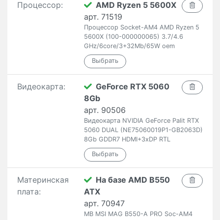
Процессор:
AMD Ryzen 5 5600X
арт. 71519
Процессор Socket-AM4 AMD Ryzen 5
5600X (100-000000065) 3.7/4.6
GHz/6core/3+32Mb/65W oem
Видеокарта:
GeForce RTX 5060
8Gb
арт. 90506
Видеокарта NVIDIA GeForce Palit RTX
5060 DUAL (NE75060019P1-GB2063D)
8Gb GDDR7 HDMI+3xDP RTL
Материнская
На базе AMD B550
плата:
ATX
арт. 70947
MB MSI MAG B550-A PRO Soc-AM4