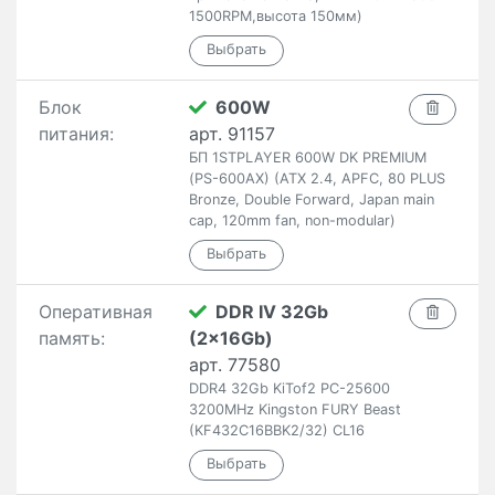
1500RPM,высота 150мм)
Блок
600W
питания:
арт. 91157
БП 1STPLAYER 600W DK PREMIUM
(PS-600AX) (ATX 2.4, APFC, 80 PLUS
Bronze, Double Forward, Japan main
cap, 120mm fan, non-modular)
Оперативная
DDR IV 32Gb
память:
(2x16Gb)
арт. 77580
DDR4 32Gb KiTof2 PC-25600
3200MHz Kingston FURY Beast
(KF432C16BBK2/32) CL16